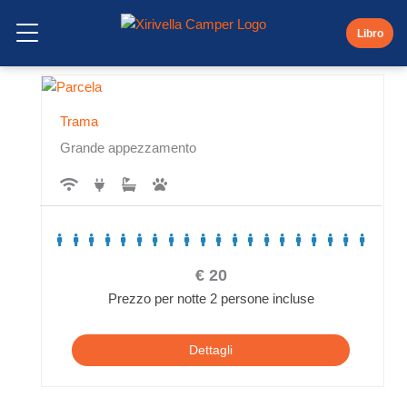
Vai
Le nostre trame
al
Libro
Menu aperto
contenuto
Trama
Grande appezzamento
€
20
Prezzo per notte 2 persone incluse
Dettagli