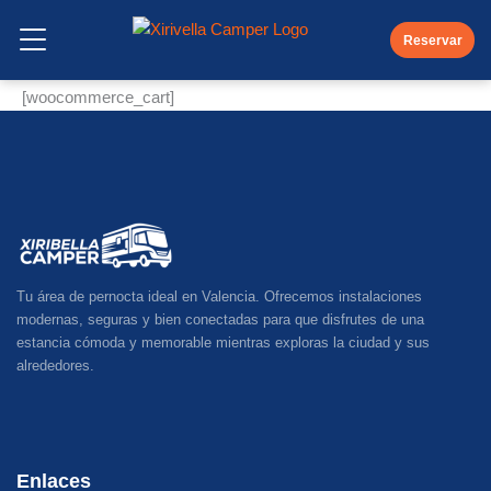
Ir
Carrito
al
Reservar
Abrir Menu
contenido
[woocommerce_cart]
Tu área de pernocta ideal en Valencia. Ofrecemos instalaciones
modernas, seguras y bien conectadas para que disfrutes de una
estancia cómoda y memorable mientras exploras la ciudad y sus
alrededores.
Enlaces