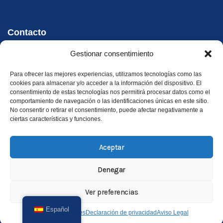
Contacto
Gestionar consentimiento
Teléfono - WhatsApp
+34 647 33 96 35
Para ofrecer las mejores experiencias, utilizamos tecnologías como las
cookies para almacenar y/o acceder a la información del dispositivo. El
Dirección
consentimiento de estas tecnologías nos permitirá procesar datos como el
comportamiento de navegación o las identificaciones únicas en este sitio.
Carrer Riu Xúquer, 32, 46960 Aldaia, València
No consentir o retirar el consentimiento, puede afectar negativamente a
ciertas características y funciones.
Aceptar
Denegar
©
2026
Xirivella Camper. Todos los derechos reservados.
Ver preferencias
Español
Política de cookies
Declaración de privacidad
Aviso Legal