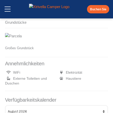
Zum
Grundstücke
Inhalt
Buchen Sie
Menü öffnen
springen
Grundstücke
Großes Grundstück
Annehmlichkeiten
WiFi
Elektrizität
Externe Toiletten und
Haustiere
Duschen
Verfügbarkeitskalender