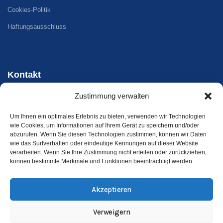
Cookies-Politik
Haftungsausschluss
Kontakt
Zustimmung verwalten
Telefon - WhatsApp
+34 647 33 96 35
Um Ihnen ein optimales Erlebnis zu bieten, verwenden wir Technologien
wie Cookies, um Informationen auf Ihrem Gerät zu speichern und/oder
Adresse
abzurufen. Wenn Sie diesen Technologien zustimmen, können wir Daten
wie das Surfverhalten oder eindeutige Kennungen auf dieser Website
Carrer Riu Xúquer, 32, 46960 Aldaia, València
verarbeiten. Wenn Sie Ihre Zustimmung nicht erteilen oder zurückziehen,
können bestimmte Merkmale und Funktionen beeinträchtigt werden.
Akzeptieren
Verweigern
©
2026
Xirivella Camper. Alle Rechte vorbehalten.