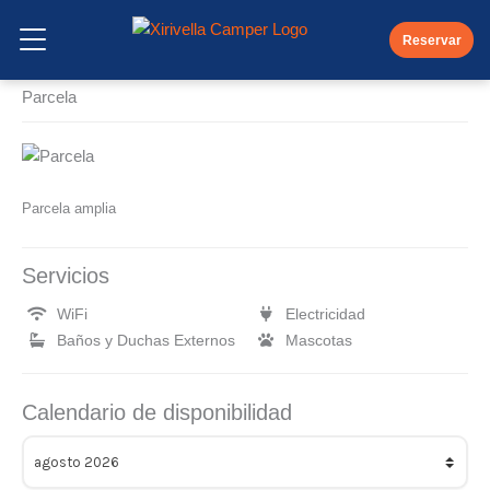
Ir
Parcelas
al
Reservar
Abrir Menu
contenido
Parcela
Parcela amplia
Servicios
WiFi
Electricidad
Baños y Duchas Externos
Mascotas
Calendario de disponibilidad