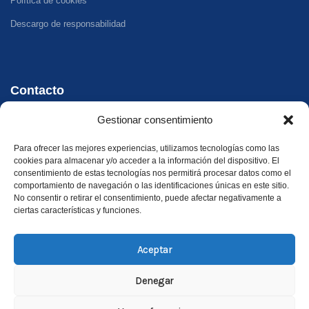
Política de cookies
Descargo de responsabilidad
Contacto
Gestionar consentimiento
Teléfono - WhatsApp
+34 647 33 96 35
Para ofrecer las mejores experiencias, utilizamos tecnologías como las
cookies para almacenar y/o acceder a la información del dispositivo. El
Dirección
consentimiento de estas tecnologías nos permitirá procesar datos como el
comportamiento de navegación o las identificaciones únicas en este sitio.
Carrer Riu Xúquer, 32, 46960 Aldaia, València
No consentir o retirar el consentimiento, puede afectar negativamente a
ciertas características y funciones.
Aceptar
Denegar
©
2026
Xirivella Camper. Todos los derechos reservados.