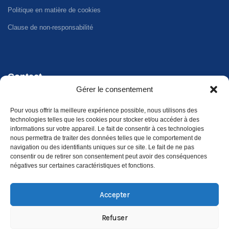
Politique en matière de cookies
Clause de non-responsabilité
Contact
Gérer le consentement
Téléphone - WhatsApp
Pour vous offrir la meilleure expérience possible, nous utilisons des
+34 647 33 96 35
technologies telles que les cookies pour stocker et/ou accéder à des
informations sur votre appareil. Le fait de consentir à ces technologies
Adresse
nous permettra de traiter des données telles que le comportement de
navigation ou des identifiants uniques sur ce site. Le fait de ne pas
Carrer Riu Xúquer, 32, 46960 Aldaia, València
consentir ou de retirer son consentement peut avoir des conséquences
négatives sur certaines caractéristiques et fonctions.
Accepter
Refuser
©
2026
Xirivella Camper. Tous droits réservés.