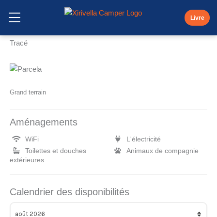
Skip
Parcelles
to
Livre
Ouvrir le menu
content
Tracé
Grand terrain
Aménagements
WiFi
L'électricité
Toilettes et douches
Animaux de compagnie
extérieures
Calendrier des disponibilités