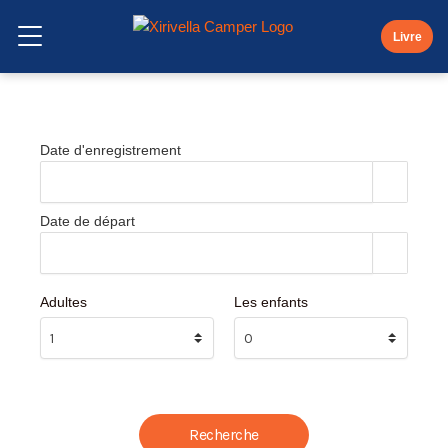
Skip
to
Livre
Ouvrir le menu
content
Date d'enregistrement
Date de départ
Adultes
Les enfants
Recherche