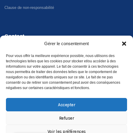
Clause de non-responsabilité
Contact
Gérer le consentement
Téléphone - WhatsApp
Pour vous offrir la meilleure expérience possible, nous utilisons des
+34 647 33 96 35
technologies telles que les cookies pour stocker et/ou accéder à des
informations sur votre appareil. Le fait de consentir à ces technologies
Adresse
nous permettra de traiter des données telles que le comportement de
navigation ou des identifiants uniques sur ce site. Le fait de ne pas
Carrer Riu Xúquer, 32, 46960 Aldaia, València
consentir ou de retirer son consentement peut avoir des conséquences
négatives sur certaines caractéristiques et fonctions.
Accepter
Refuser
©
2026
Xirivella Camper. Tous droits réservés.
Voir les préférences